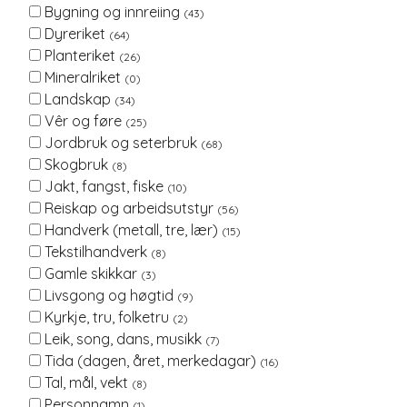
Bygning og innreiing
(43)
Dyreriket
(64)
Planteriket
(26)
Mineralriket
(0)
Landskap
(34)
Vêr og føre
(25)
Jordbruk og seterbruk
(68)
Skogbruk
(8)
Jakt, fangst, fiske
(10)
Reiskap og arbeidsutstyr
(56)
Handverk (metall, tre, lær)
(15)
Tekstilhandverk
(8)
Gamle skikkar
(3)
Livsgong og høgtid
(9)
Kyrkje, tru, folketru
(2)
Leik, song, dans, musikk
(7)
Tida (dagen, året, merkedagar)
(16)
Tal, mål, vekt
(8)
Personnamn
(1)