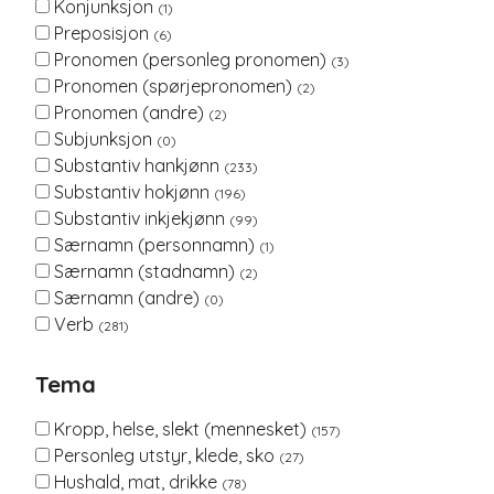
Konjunksjon
(1)
Preposisjon
(6)
Pronomen (personleg pronomen)
(3)
Pronomen (spørjepronomen)
(2)
Pronomen (andre)
(2)
Subjunksjon
(0)
Substantiv hankjønn
(233)
Substantiv hokjønn
(196)
Substantiv inkjekjønn
(99)
Særnamn (personnamn)
(1)
Særnamn (stadnamn)
(2)
Særnamn (andre)
(0)
Verb
(281)
Tema
Kropp, helse, slekt (mennesket)
(157)
Personleg utstyr, klede, sko
(27)
Hushald, mat, drikke
(78)