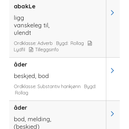
abakLe
ligg
vanskeleg til,
ulendt
Ordklasse:
Adverb
Bygd:
Rollag
Lydfil
Tilleggsinfo
åder
beskjed, bod
Ordklasse:
Substantiv hankjønn
Bygd:
Rollag
åder
bod, melding,
(beskjed)