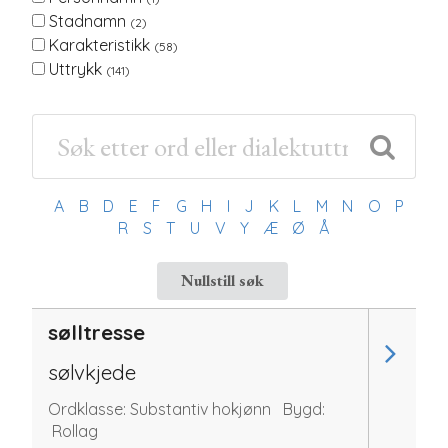
Stadnamn
(2)
Karakteristikk
(58)
Uttrykk
(141)
A
B
D
E
F
G
H
I
J
K
L
M
N
O
P
R
S
T
U
V
Y
Æ
Ø
Å
Nullstill søk
sølltresse
sølvkjede
Ordklasse:
Substantiv hokjønn
Bygd:
Rollag