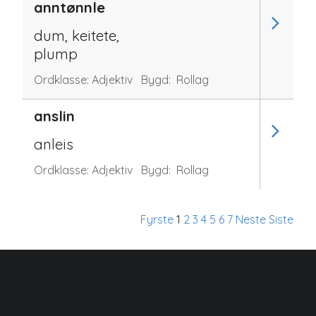
anntønnle
dum, keitete,
plump
Ordklasse:
Adjektiv
Bygd:
Rollag
anslin
anleis
Ordklasse:
Adjektiv
Bygd:
Rollag
Fyrste
1
2
3
4
5
6
7
Neste
Siste