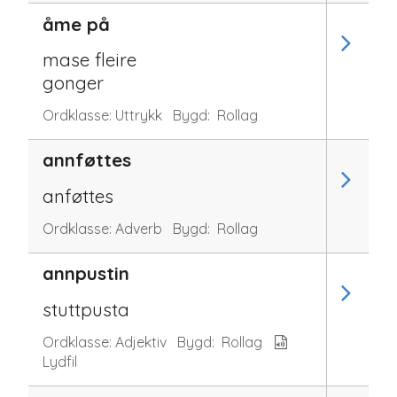
åme på
mase fleire
gonger
Ordklasse:
Uttrykk
Bygd:
Rollag
annføttes
anføttes
Ordklasse:
Adverb
Bygd:
Rollag
annpustin
stuttpusta
Ordklasse:
Adjektiv
Bygd:
Rollag
Lydfil