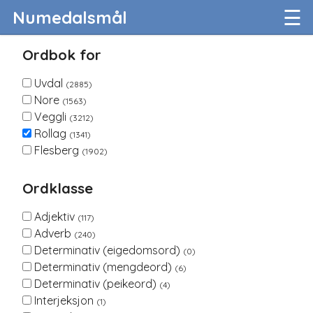
☰
Numedalsmål
Ordbok for
Uvdal
(2885)
Nore
(1563)
Veggli
(3212)
Rollag
(1341)
Flesberg
(1902)
Ordklasse
Adjektiv
(117)
Adverb
(240)
Determinativ (eigedomsord)
(0)
Determinativ (mengdeord)
(6)
Determinativ (peikeord)
(4)
Interjeksjon
(1)