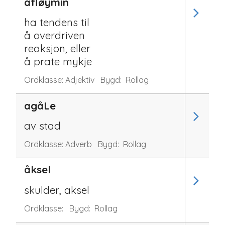
åfløymin
ha tendens til
å overdriven
reaksjon, eller
å prate mykje
Ordklasse:
Adjektiv
Bygd:
Rollag
agåLe
av stad
Ordklasse:
Adverb
Bygd:
Rollag
åksel
skulder, aksel
Ordklasse:
Bygd:
Rollag