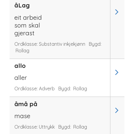
åLag
eit arbeid
som skal
gjerast
Ordklasse:
Substantiv inkjekjønn
Bygd:
Rollag
allo
aller
Ordklasse:
Adverb
Bygd:
Rollag
åmå på
mase
Ordklasse:
Uttrykk
Bygd:
Rollag